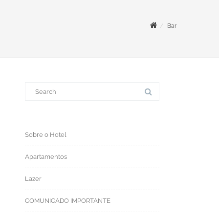
Bar
S
e
a
r
c
h
f
o
Sobre o Hotel
r
:
Apartamentos
Lazer
COMUNICADO IMPORTANTE