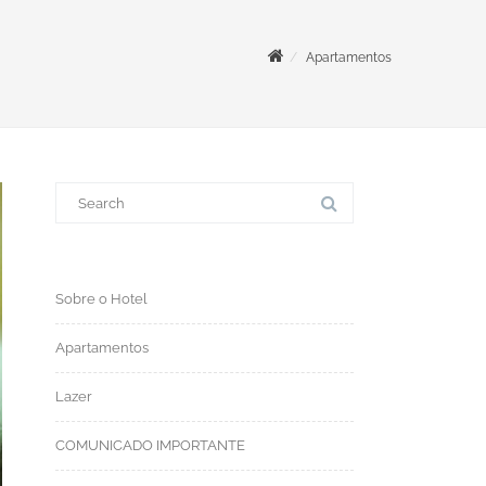
Apartamentos
S
e
a
r
c
h
f
o
Sobre o Hotel
r
:
Apartamentos
Lazer
COMUNICADO IMPORTANTE